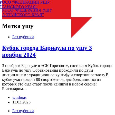
РОСО “ФЕДЕРАЦИЯ УШУ
АЛТАЙСКОГО КРАЯ”
Меню
Метка
ушу
Без рубрики
Кубок города Барнаула по ушу 3
ноября 2024
3 ноября в Барнауле в «СК Горизонт», состоялся Кубок города
Барнаула по ушу!Соревнования проходили по двум
дисциплинам : традиционное кунг-фу и спортивное таолу.В
кубке участвовали 80 спортсменов, для большинства из
которых это был старт после каникул в новом сезоне!
Благодарим…
wushuas
11.03.2025
Без рубрики